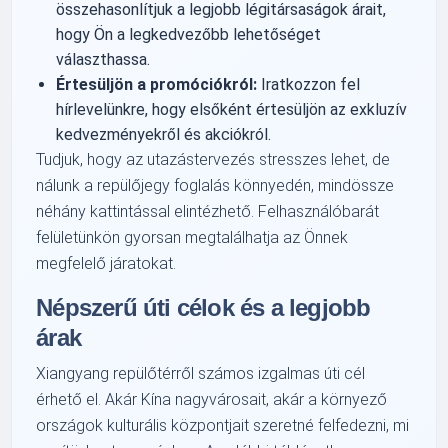
összehasonlítjuk a legjobb légitársaságok árait,
hogy Ön a legkedvezőbb lehetőséget
választhassa.
Értesüljön a promóciókról:
Iratkozzon fel
hírlevelünkre, hogy elsőként értesüljön az exkluzív
kedvezményekről és akciókról.
Tudjuk, hogy az utazástervezés stresszes lehet, de
nálunk a repülőjegy foglalás könnyedén, mindössze
néhány kattintással elintézhető. Felhasználóbarát
felületünkön gyorsan megtalálhatja az Önnek
megfelelő járatokat.
Népszerű úti célok és a legjobb
árak
Xiangyang repülőtérről számos izgalmas úti cél
érhető el. Akár Kína nagyvárosait, akár a környező
országok kulturális központjait szeretné felfedezni, mi