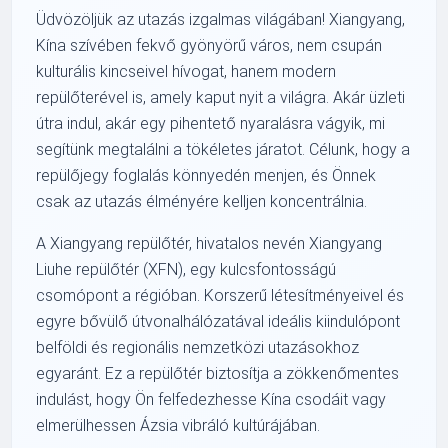
Üdvözöljük az utazás izgalmas világában! Xiangyang,
Kína szívében fekvő gyönyörű város, nem csupán
kulturális kincseivel hívogat, hanem modern
repülőterével is, amely kaput nyit a világra. Akár üzleti
útra indul, akár egy pihentető nyaralásra vágyik, mi
segítünk megtalálni a tökéletes járatot. Célunk, hogy a
repülőjegy foglalás könnyedén menjen, és Önnek
csak az utazás élményére kelljen koncentrálnia.
A
Xiangyang repülőtér
, hivatalos nevén Xiangyang
Liuhe repülőtér (XFN), egy kulcsfontosságú
csomópont a régióban. Korszerű létesítményeivel és
egyre bővülő útvonalhálózatával ideális kiindulópont
belföldi és regionális nemzetközi utazásokhoz
egyaránt. Ez a repülőtér biztosítja a zökkenőmentes
indulást, hogy Ön felfedezhesse Kína csodáit vagy
elmerülhessen Ázsia vibráló kultúrájában.