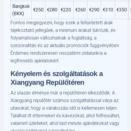
Bangkok
€250
€280
€220
€260
€290
€310
€350
(BKK)
Fontos megjegyezni, hogy ezek a feltüntetett árak
tájékoztató jellegűek, a minimum árakat tükrözik, és
folyamatosan változhatnak a foglaltság, a
szezonalitás és az aktuális promóciók függvényében.
Érdemes rendszeresen visszatérni oldalunkra a
legfrissebb ajánlatokért.
Kényelem és szolgáltatások a
Xiangyang Repülőtéren
Az utazás élménye már a repülőtéren elkezdődik. A
Xiangyang repülőtér számos szolgáltatással várja az
utasokat, hogy a várakozási idő is kellemesen teljen.
Találhat itt éttermeket és kávézókat, ahol felfrissülhet,
valamint üzleteket, ahol last-minute ajándékokat vagy
utazási kellékeket szerezhet be.