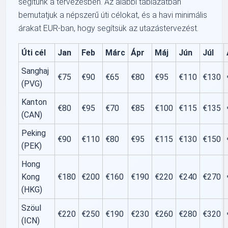
segítünk a tervezésben. Az alábbi táblázatban
bemutatjuk a népszerű úti célokat, és a havi minimális
árakat EUR-ban, hogy segítsük az utazástervezést.
Úti cél
Jan
Feb
Márc
Ápr
Máj
Jún
Júl
Sanghaj
€75
€90
€65
€80
€95
€110
€130
(PVG)
Kanton
€80
€95
€70
€85
€100
€115
€135
(CAN)
Peking
€90
€110
€80
€95
€115
€130
€150
(PEK)
Hong
Kong
€180
€200
€160
€190
€220
€240
€270
(HKG)
Szöul
€220
€250
€190
€230
€260
€280
€320
(ICN)