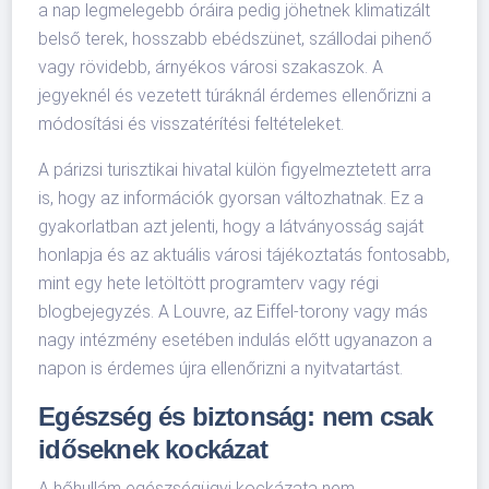
a nap legmelegebb óráira pedig jöhetnek klimatizált
belső terek, hosszabb ebédszünet, szállodai pihenő
vagy rövidebb, árnyékos városi szakaszok. A
jegyeknél és vezetett túráknál érdemes ellenőrizni a
módosítási és visszatérítési feltételeket.
A párizsi turisztikai hivatal külön figyelmeztetett arra
is, hogy az információk gyorsan változhatnak. Ez a
gyakorlatban azt jelenti, hogy a látványosság saját
honlapja és az aktuális városi tájékoztatás fontosabb,
mint egy hete letöltött programterv vagy régi
blogbejegyzés. A Louvre, az Eiffel-torony vagy más
nagy intézmény esetében indulás előtt ugyanazon a
napon is érdemes újra ellenőrizni a nyitvatartást.
Egészség és biztonság: nem csak
időseknek kockázat
A hőhullám egészségügyi kockázata nem