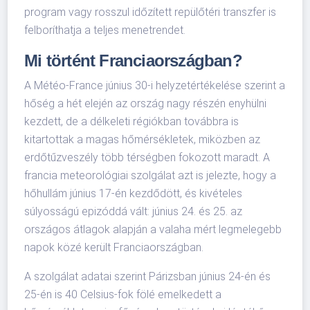
program vagy rosszul időzített repülőtéri transzfer is
felboríthatja a teljes menetrendet.
Mi történt Franciaországban?
A Météo-France június 30-i helyzetértékelése szerint a
hőség a hét elején az ország nagy részén enyhülni
kezdett, de a délkeleti régiókban továbbra is
kitartottak a magas hőmérsékletek, miközben az
erdőtűzveszély több térségben fokozott maradt. A
francia meteorológiai szolgálat azt is jelezte, hogy a
hőhullám június 17-én kezdődött, és kivételes
súlyosságú epizóddá vált: június 24. és 25. az
országos átlagok alapján a valaha mért legmelegebb
napok közé került Franciaországban.
A szolgálat adatai szerint Párizsban június 24-én és
25-én is 40 Celsius-fok fölé emelkedett a