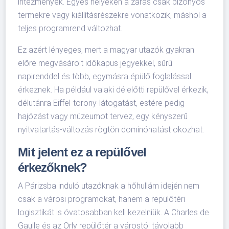
intézmények. Egyes helyeken a zárás csak bizonyos
termekre vagy kiállításrészekre vonatkozik, máshol a
teljes programrend változhat.
Ez azért lényeges, mert a magyar utazók gyakran
előre megvásárolt időkapus jegyekkel, sűrű
napirenddel és több, egymásra épülő foglalással
érkeznek. Ha például valaki délelőtti repülővel érkezik,
délutánra Eiffel-torony-látogatást, estére pedig
hajózást vagy múzeumot tervez, egy kényszerű
nyitvatartás-változás rögtön dominóhatást okozhat.
Mit jelent ez a repülővel
érkezőknek?
A Párizsba induló utazóknak a hőhullám idején nem
csak a városi programokat, hanem a repülőtéri
logisztikát is óvatosabban kell kezelniük. A Charles de
Gaulle és az Orly repülőtér a várostól távolabb