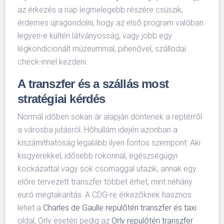
az érkezés a nap legmelegebb részére csúszik,
érdemes újragondolni, hogy az első program valóban
legyen-e kültéri látványosság, vagy jobb egy
légkondicionált múzeummal, pihenővel, szállodai
check-innel kezdeni.
A transzfer és a szállás most
stratégiai kérdés
Normál időben sokan ár alapján döntenek a reptérről
a városba jutásról. Hőhullám idején azonban a
kiszámíthatóság legalább ilyen fontos szempont. Aki
kisgyerekkel, idősebb rokonnal, egészségügyi
kockázattal vagy sok csomaggal utazik, annak egy
előre tervezett transzfer többet érhet, mint néhány
euró megtakarítás. A CDG-re érkezőknek hasznos
lehet a
Charles de Gaulle repülőtéri transzfer és taxi
oldal, Orly esetén pedig az
Orly repülőtéri transzfer