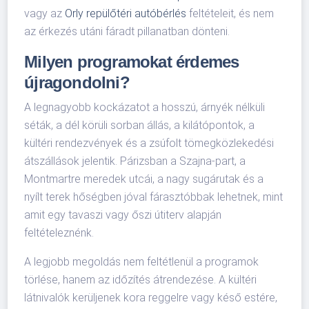
vagy az
Orly repülőtéri autóbérlés
feltételeit, és nem
az érkezés utáni fáradt pillanatban dönteni.
Milyen programokat érdemes
újragondolni?
A legnagyobb kockázatot a hosszú, árnyék nélküli
séták, a dél körüli sorban állás, a kilátópontok, a
kültéri rendezvények és a zsúfolt tömegközlekedési
átszállások jelentik. Párizsban a Szajna-part, a
Montmartre meredek utcái, a nagy sugárutak és a
nyílt terek hőségben jóval fárasztóbbak lehetnek, mint
amit egy tavaszi vagy őszi útiterv alapján
feltételeznénk.
A legjobb megoldás nem feltétlenül a programok
törlése, hanem az időzítés átrendezése. A kültéri
látnivalók kerüljenek kora reggelre vagy késő estére,