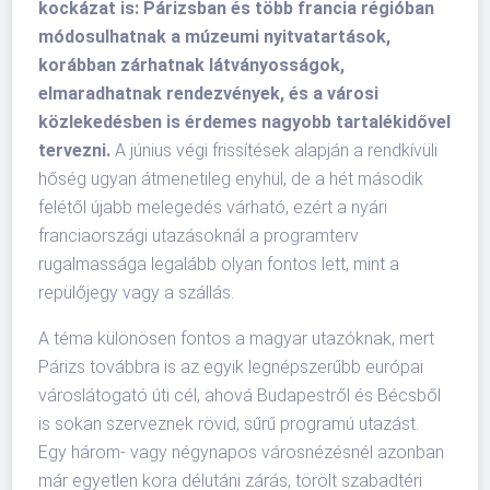
kockázat is: Párizsban és több francia régióban
módosulhatnak a múzeumi nyitvatartások,
korábban zárhatnak látványosságok,
elmaradhatnak rendezvények, és a városi
közlekedésben is érdemes nagyobb tartalékidővel
tervezni.
A június végi frissítések alapján a rendkívüli
hőség ugyan átmenetileg enyhül, de a hét második
felétől újabb melegedés várható, ezért a nyári
franciaországi utazásoknál a programterv
rugalmassága legalább olyan fontos lett, mint a
repülőjegy vagy a szállás.
A téma különösen fontos a magyar utazóknak, mert
Párizs továbbra is az egyik legnépszerűbb európai
városlátogató úti cél, ahová Budapestről és Bécsből
is sokan szerveznek rövid, sűrű programú utazást.
Egy három- vagy négynapos városnézésnél azonban
már egyetlen kora délutáni zárás, törölt szabadtéri