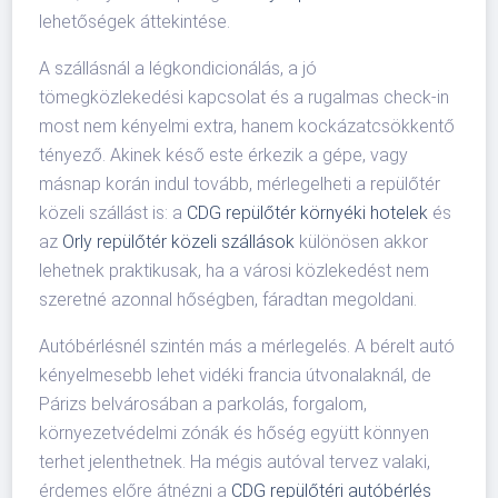
lehetőségek áttekintése.
A szállásnál a légkondicionálás, a jó
tömegközlekedési kapcsolat és a rugalmas check-in
most nem kényelmi extra, hanem kockázatcsökkentő
tényező. Akinek késő este érkezik a gépe, vagy
másnap korán indul tovább, mérlegelheti a repülőtér
közeli szállást is: a
CDG repülőtér környéki hotelek
és
az
Orly repülőtér közeli szállások
különösen akkor
lehetnek praktikusak, ha a városi közlekedést nem
szeretné azonnal hőségben, fáradtan megoldani.
Autóbérlésnél szintén más a mérlegelés. A bérelt autó
kényelmesebb lehet vidéki francia útvonalaknál, de
Párizs belvárosában a parkolás, forgalom,
környezetvédelmi zónák és hőség együtt könnyen
terhet jelenthetnek. Ha mégis autóval tervez valaki,
érdemes előre átnézni a
CDG repülőtéri autóbérlés