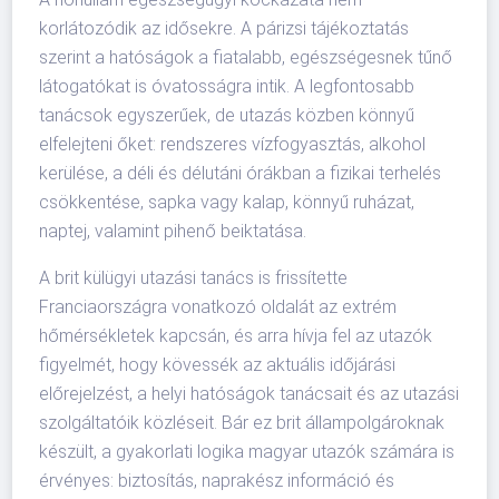
korlátozódik az idősekre. A párizsi tájékoztatás
szerint a hatóságok a fiatalabb, egészségesnek tűnő
látogatókat is óvatosságra intik. A legfontosabb
tanácsok egyszerűek, de utazás közben könnyű
elfelejteni őket: rendszeres vízfogyasztás, alkohol
kerülése, a déli és délutáni órákban a fizikai terhelés
csökkentése, sapka vagy kalap, könnyű ruházat,
naptej, valamint pihenő beiktatása.
A brit külügyi utazási tanács is frissítette
Franciaországra vonatkozó oldalát az extrém
hőmérsékletek kapcsán, és arra hívja fel az utazók
figyelmét, hogy kövessék az aktuális időjárási
előrejelzést, a helyi hatóságok tanácsait és az utazási
szolgáltatóik közléseit. Bár ez brit állampolgároknak
készült, a gyakorlati logika magyar utazók számára is
érvényes: biztosítás, naprakész információ és