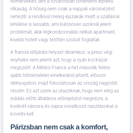
hőmérséklet, ami a fővárosban történelmi léptékű
ritkaság. A hőség nem csak a nappali városnézést
nehezíti: a rendkívül meleg éjszakák miatt a szállások
lehűlése is lassabb, ami különösen azoknál jelent
problémát, akik légkondicionálás nélküli apartmant,
kisebb hotelt vagy tetőtéri szobát foglaltak.
A francia időjárási helyzet dinamikus: a június végi
enyhülés nem jelenti azt, hogy a nyári kockázat
megszűnt. A Météo-France a hét második felére
újabb hőmérséklet-emelkedést jelzett, először
délnyugaton, majd fokozatosan az ország nagyobb
részén. Ez azt üzeni az utazóknak, hogy nem elég az
indulás előtti általános előrejelzést megnézni; a
konkrét városra és napra vonatkozó riasztásokat is
követni kell.
Párizsban nem csak a komfort,