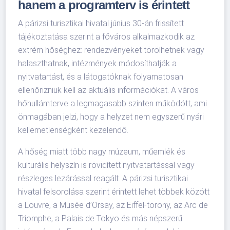
hanem a programterv is érintett
A párizsi turisztikai hivatal június 30-án frissített
tájékoztatása szerint a főváros alkalmazkodik az
extrém hőséghez: rendezvényeket törölhetnek vagy
halaszthatnak, intézmények módosíthatják a
nyitvatartást, és a látogatóknak folyamatosan
ellenőrizniük kell az aktuális információkat. A város
hőhullámterve a legmagasabb szinten működött, ami
önmagában jelzi, hogy a helyzet nem egyszerű nyári
kellemetlenségként kezelendő.
A hőség miatt több nagy múzeum, műemlék és
kulturális helyszín is rövidített nyitvatartással vagy
részleges lezárással reagált. A párizsi turisztikai
hivatal felsorolása szerint érintett lehet többek között
a Louvre, a Musée d’Orsay, az Eiffel-torony, az Arc de
Triomphe, a Palais de Tokyo és más népszerű