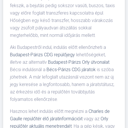
fekszik, a bejutás pedig sokszor vasúti, buszos, taxis
vagy előre foglalt transzferes kapcsolatra épül.
Hőségben egy késő transzfer, hosszabb várakozás
vagy zsúfolt pályaudvari átszállás sokkal
megterhelőbb, mint normál időjárás mellett.
Aki Budapestről indul, indulás előtt ellenőrizheti a
Budapest-Párizs CDG repülőjegy
lehetőségeket,
illetve az alternatív
Budapest-Párizs Orly útvonalat
.
Bécsi indulásnál a
Bécs-Párizs CDG járatok
is szóba
jöhetnek. A már lefoglalt utazásnál viszont nem az új
jegy keresése a legfontosabb, hanem a járatstátusz,
az érkezési idő és a repülőtéri továbbjutás
folyamatos ellenőrzése.
Hasznos lehet indulás előtt megnézni a
Charles de
Gaulle repülőtér élő járatinformációit
vagy az
Orly
repülőtér aktuális menetrendjét
. Ha a gép késik, vagy