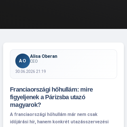
Alisa Oberan
AO
CEO
30.06.2026 21:19
Franciaországi hőhullám: mire
figyeljenek a Párizsba utazó
magyarok?
A franciaországi hőhullám már nem csak
időjárási hír, hanem konkrét utazásszervezési