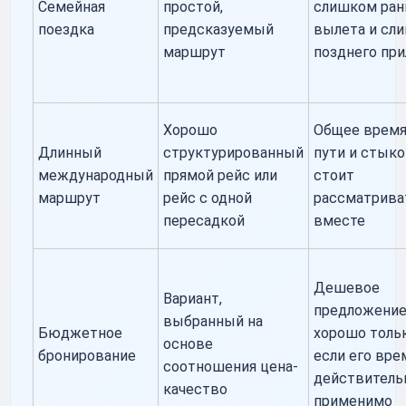
Семейная
простой,
слишком ран
поездка
предсказуемый
вылета и сл
маршрут
позднего при
Хорошо
Общее время
Длинный
структурированный
пути и стык
международный
прямой рейс или
стоит
маршрут
рейс с одной
рассматрива
пересадкой
вместе
Дешевое
Вариант,
предложени
выбранный на
Бюджетное
хорошо толь
основе
бронирование
если его вре
соотношения цена-
действитель
качество
применимо