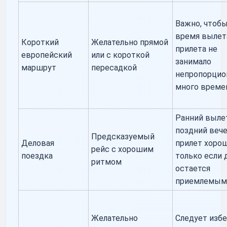
Важно, чтоб
время вылет
Короткий
Желательно прямой
прилета не
европейский
или с короткой
занимало
маршрут
пересадкой
непропорцио
много време
Ранний выле
поздний веч
Предсказуемый
Деловая
прилет хоро
рейс с хорошим
поездка
только если 
ритмом
остается
приемлемы
Желательно
Следует избе