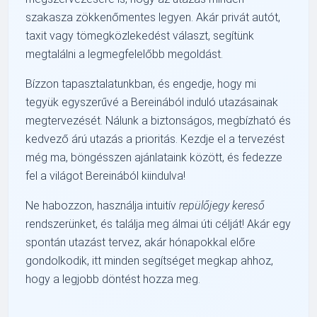
szakasza zökkenőmentes legyen. Akár privát autót,
taxit vagy tömegközlekedést választ, segítünk
megtalálni a legmegfelelőbb megoldást.
Bízzon tapasztalatunkban, és engedje, hogy mi
tegyük egyszerűvé a Bereinából induló utazásainak
megtervezését. Nálunk a biztonságos, megbízható és
kedvező árú utazás a prioritás. Kezdje el a tervezést
még ma, böngésszen ajánlataink között, és fedezze
fel a világot Bereinából kiindulva!
Ne habozzon, használja intuitív
repülőjegy kereső
rendszerünket, és találja meg álmai úti célját! Akár egy
spontán utazást tervez, akár hónapokkal előre
gondolkodik, itt minden segítséget megkap ahhoz,
hogy a legjobb döntést hozza meg.