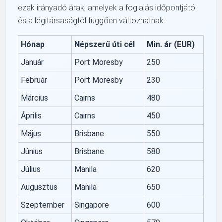
ezek irányadó árak, amelyek a foglalás időpontjától
és a légitársaságtól függően változhatnak.
Hónap
Népszerű úti cél
Min. ár (EUR)
Január
Port Moresby
250
Február
Port Moresby
230
Március
Cairns
480
Április
Cairns
450
Május
Brisbane
550
Június
Brisbane
580
Július
Manila
620
Augusztus
Manila
650
Szeptember
Singapore
600