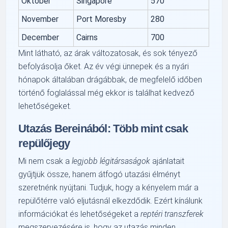
Október
Singapore
570
November
Port Moresby
280
December
Cairns
700
Mint látható, az árak változatosak, és sok tényező
befolyásolja őket. Az év végi ünnepek és a nyári
hónapok általában drágábbak, de megfelelő időben
történő foglalással még ekkor is találhat kedvező
lehetőségeket.
Utazás Bereinából: Több mint csak
repülőjegy
Mi nem csak a
legjobb légitársaságok
ajánlatait
gyűjtjük össze, hanem átfogó utazási élményt
szeretnénk nyújtani. Tudjuk, hogy a kényelem már a
repülőtérre való eljutásnál elkezdődik. Ezért kínálunk
információkat és lehetőségeket a
reptéri transzferek
megszervezésére is, hogy az utazás minden