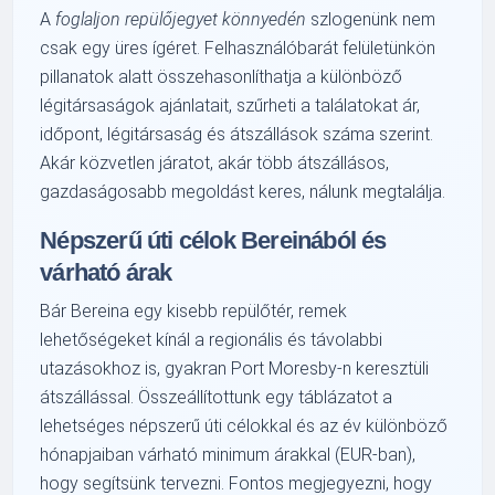
A
foglaljon repülőjegyet könnyedén
szlogenünk nem
csak egy üres ígéret. Felhasználóbarát felületünkön
pillanatok alatt összehasonlíthatja a különböző
légitársaságok ajánlatait, szűrheti a találatokat ár,
időpont, légitársaság és átszállások száma szerint.
Akár közvetlen járatot, akár több átszállásos,
gazdaságosabb megoldást keres, nálunk megtalálja.
Népszerű úti célok Bereinából és
várható árak
Bár Bereina egy kisebb repülőtér, remek
lehetőségeket kínál a regionális és távolabbi
utazásokhoz is, gyakran Port Moresby-n keresztüli
átszállással. Összeállítottunk egy táblázatot a
lehetséges népszerű úti célokkal és az év különböző
hónapjaiban várható minimum árakkal (EUR-ban),
hogy segítsünk tervezni. Fontos megjegyezni, hogy