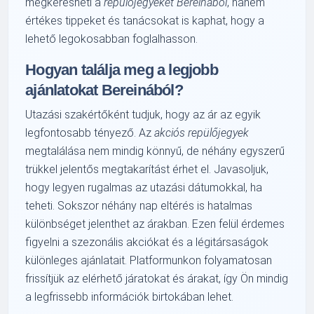
megkeresheti a
repülőjegyeket Bereinából
, hanem
értékes tippeket és tanácsokat is kaphat, hogy a
lehető legokosabban foglalhasson.
Hogyan találja meg a legjobb
ajánlatokat Bereinából?
Utazási szakértőként tudjuk, hogy az ár az egyik
legfontosabb tényező. Az
akciós repülőjegyek
megtalálása nem mindig könnyű, de néhány egyszerű
trükkel jelentős megtakarítást érhet el. Javasoljuk,
hogy legyen rugalmas az utazási dátumokkal, ha
teheti. Sokszor néhány nap eltérés is hatalmas
különbséget jelenthet az árakban. Ezen felül érdemes
figyelni a szezonális akciókat és a légitársaságok
különleges ajánlatait. Platformunkon folyamatosan
frissítjük az elérhető járatokat és árakat, így Ön mindig
a legfrissebb információk birtokában lehet.