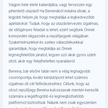
Vágjon bele élete kalandjába, vagy tervezzen egy
pihentető utazást! Ha Bereinából indulna útnak, a
legjobb helyen jár, hogy megtalálja a legkedvezőbb
ajánlatokat. Tudjuk, hogy az utazástervezés izgalmas,
de időigényes feladat is lehet, ezért segítünk Önnek
könnyedén eligazodni a repülőjegyek világában.
Szakértelmünkkel és széles választékunkkal
garantáljuk, hogy megtalálja az Önnek
legmegfelelőbb járatot, legyen szó akár gyors üzleti
útról, akár egy felejthetetlen nyaralásról.
Bereina, bár elsőre talán nem a világ legnagyobb
csomópontja, kiváló kiindulópont lehet számos
izgalmas úti cél felfedezéséhez. Célunk, hogy az
olcsó repülőjegy Bereina
kulcsszavak mentén keresők
számára a legátfogóbb és legmegbízhatóbb
platformot biztosítsuk. Nálunk nem csak egyszerűen