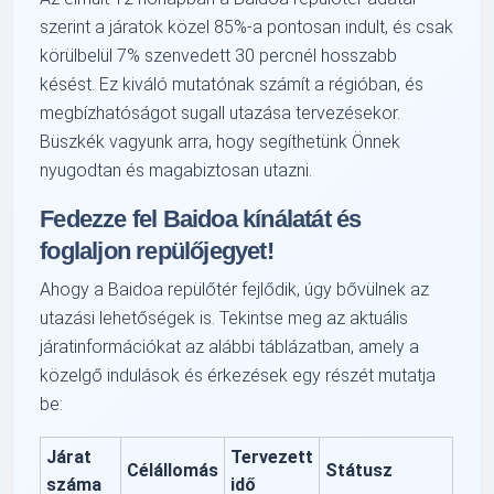
szerint a járatok közel 85%-a pontosan indult, és csak
körülbelül 7% szenvedett 30 percnél hosszabb
késést. Ez kiváló mutatónak számít a régióban, és
megbízhatóságot sugall utazása tervezésekor.
Büszkék vagyunk arra, hogy segíthetünk Önnek
nyugodtan és magabiztosan utazni.
Fedezze fel Baidoa kínálatát és
foglaljon repülőjegyet!
Ahogy a Baidoa repülőtér fejlődik, úgy bővülnek az
utazási lehetőségek is. Tekintse meg az aktuális
járatinformációkat az alábbi táblázatban, amely a
közelgő indulások és érkezések egy részét mutatja
be:
Járat
Tervezett
Célállomás
Státusz
száma
idő