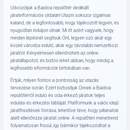
Üdvözöljük a Baidoa repülőtér dedikált
járatinformációs oldalán! Utazni sokszor izgalmas
kaland, de a legfontosabb, hogy tájékozott legyen, és
nyugodtan induljon útnak. Mi itt azért vagyunk, hogy
minden lépésnél segítsük Önt, legyen szó akár egy
közeli városba induló, akár egy távolabbi nemzetközi
járatról. Kényelmesen ellenőrizheti az online
járatállapotot, és biztos lehet abban, hogy mindig a
legfrissebb információk birtokában van.
Értjük, milyen fontos a pontosság az utazás
tervezése során. Ezért biztosítjuk Önnek a Baidoa
repülőtérről induló és oda érkező járatok teljes
indulási és érkezési tábláját. Platformunk a valós idejű
járatfrissítések forrása, lehetővé téve, hogy pillanatok
alatt ellenőrizze járatát online. A repülőtéri menetrend
folyamatosan frissül, így bármikor tájékozódhat a