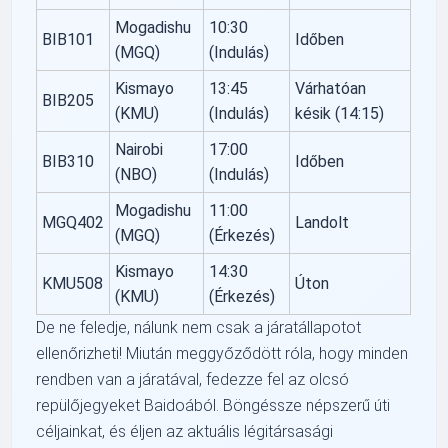
Mogadishu
10:30
BIB101
Időben
(MGQ)
(Indulás)
Kismayo
13:45
Várhatóan
BIB205
(KMU)
(Indulás)
késik (14:15)
Nairobi
17:00
BIB310
Időben
(NBO)
(Indulás)
Mogadishu
11:00
MGQ402
Landolt
(MGQ)
(Érkezés)
Kismayo
14:30
KMU508
Úton
(KMU)
(Érkezés)
De ne feledje, nálunk nem csak a járatállapotot
ellenőrizheti! Miután meggyőződött róla, hogy minden
rendben van a járatával, fedezze fel az olcsó
repülőjegyeket Baidoából. Böngéssze népszerű úti
céljainkat, és éljen az aktuális légitársasági