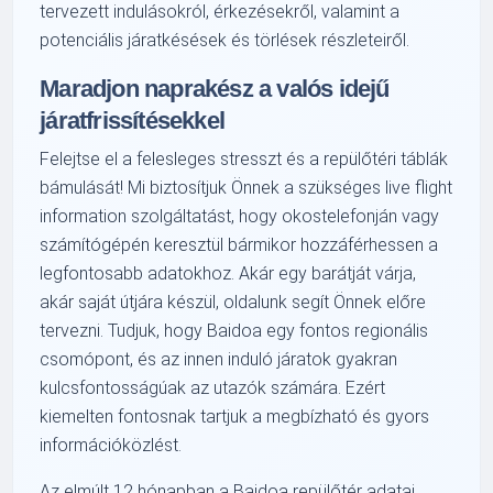
tervezett indulásokról, érkezésekről, valamint a
potenciális járatkésések és törlések részleteiről.
Maradjon naprakész a valós idejű
járatfrissítésekkel
Felejtse el a felesleges stresszt és a repülőtéri táblák
bámulását! Mi biztosítjuk Önnek a szükséges live flight
information szolgáltatást, hogy okostelefonján vagy
számítógépén keresztül bármikor hozzáférhessen a
legfontosabb adatokhoz. Akár egy barátját várja,
akár saját útjára készül, oldalunk segít Önnek előre
tervezni. Tudjuk, hogy Baidoa egy fontos regionális
csomópont, és az innen induló járatok gyakran
kulcsfontosságúak az utazók számára. Ezért
kiemelten fontosnak tartjuk a megbízható és gyors
információközlést.
Az elmúlt 12 hónapban a Baidoa repülőtér adatai