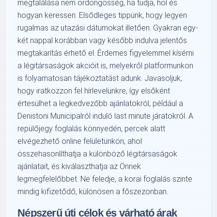
megtalálása nem ördöngösség, ha tudja, hol és
hogyan keressen. Elsődleges tippünk, hogy legyen
rugalmas az utazási dátumokat illetően. Gyakran egy-
két nappal korábban vagy később indulva jelentős
megtakarítás érhető el. Érdemes figyelemmel kísérni
a légitársaságok akcióit is, melyekről platformunkon
is folyamatosan tájékoztatást adunk. Javasoljuk,
hogy iratkozzon fel hírlevelünkre, így elsőként
értesülhet a legkedvezőbb ajánlatokról, például a
Denistoni Municipalról induló last minute járatokról. A
repülőjegy foglalás könnyedén, percek alatt
elvégezhető online felületünkön, ahol
összehasonlíthatja a különböző légitársaságok
ajánlatait, és kiválaszthatja az Önnek
legmegfelelőbbet. Ne feledje, a korai foglalás szinte
mindig kifizetődő, különösen a főszezonban.
Népszerű úti célok és várható árak