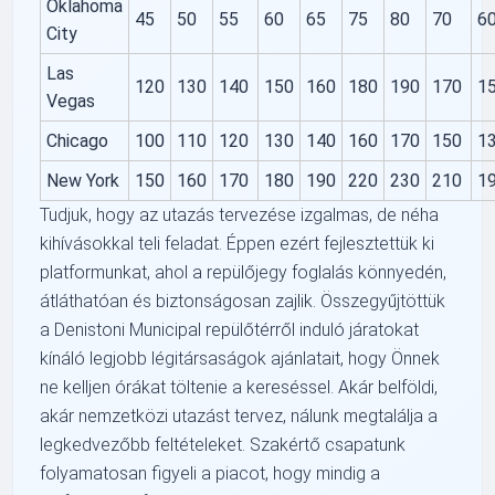
Oklahoma
45
50
55
60
65
75
80
70
6
City
Las
120
130
140
150
160
180
190
170
1
Vegas
Chicago
100
110
120
130
140
160
170
150
1
New York
150
160
170
180
190
220
230
210
1
Tudjuk, hogy az utazás tervezése izgalmas, de néha
kihívásokkal teli feladat. Éppen ezért fejlesztettük ki
platformunkat, ahol a repülőjegy foglalás könnyedén,
átláthatóan és biztonságosan zajlik. Összegyűjtöttük
a Denistoni Municipal repülőtérről induló járatokat
kínáló legjobb légitársaságok ajánlatait, hogy Önnek
ne kelljen órákat töltenie a kereséssel. Akár belföldi,
akár nemzetközi utazást tervez, nálunk megtalálja a
legkedvezőbb feltételeket. Szakértő csapatunk
folyamatosan figyeli a piacot, hogy mindig a