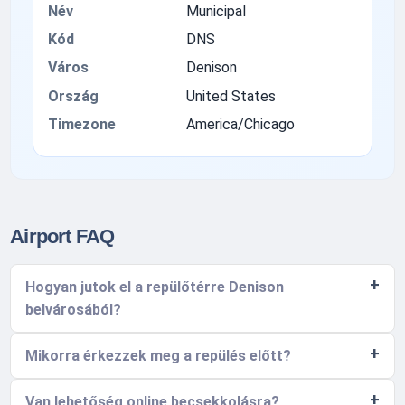
Név
Municipal
Kód
DNS
Város
Denison
Ország
United States
Timezone
America/Chicago
Airport FAQ
Hogyan jutok el a repülőtérre Denison
belvárosából?
Mikorra érkezzek meg a repülés előtt?
Van lehetőség online becsekkolásra?