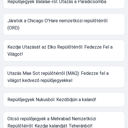
Repülőjegyek Balalae-ról: Utazás a Paradicsomba
Járatok a Chicago O'Hare nemzetközi repülőtérről
(ORD)
Kezdje Utazását az Elko Repülőtérről: Fedezze Fel a
Világot!
Utazás Mae Sot repülőtérről (MAQ): Fedezze fel a
világot kedvező repülőjegyekkel
Repülőjegyek Nukusból: Kezdődjön a kaland!
Olcsó repülőjegyek a Mehrabad Nemzetközi
Repülőtérről: Kezdje kalandját Teheránból!