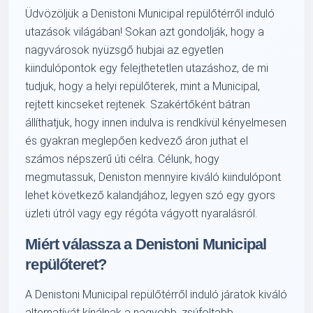
Üdvözöljük a Denistoni Municipal repülőtérről induló
utazások világában! Sokan azt gondolják, hogy a
nagyvárosok nyüzsgő hubjai az egyetlen
kiindulópontok egy felejthetetlen utazáshoz, de mi
tudjuk, hogy a helyi repülőterek, mint a Municipal,
rejtett kincseket rejtenek. Szakértőként bátran
állíthatjuk, hogy innen indulva is rendkívül kényelmesen
és gyakran meglepően kedvező áron juthat el
számos népszerű úti célra. Célunk, hogy
megmutassuk, Deniston mennyire kiváló kiindulópont
lehet következő kalandjához, legyen szó egy gyors
üzleti útról vagy egy régóta vágyott nyaralásról.
Miért válassza a Denistoni Municipal
repülőteret?
A Denistoni Municipal repülőtérről induló járatok kiváló
alternatívát kínálnak a nagyobb, zsúfoltabb