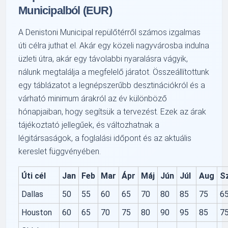
Municipalból (EUR)
A Denistoni Municipal repülőtérről számos izgalmas
úti célra juthat el. Akár egy közeli nagyvárosba indulna
üzleti útra, akár egy távolabbi nyaralásra vágyik,
nálunk megtalálja a megfelelő járatot. Összeállítottunk
egy táblázatot a legnépszerűbb desztinációkról és a
várható minimum árakról az év különböző
hónapjaiban, hogy segítsük a tervezést. Ezek az árak
tájékoztató jellegűek, és változhatnak a
légitársaságok, a foglalási időpont és az aktuális
kereslet függvényében.
Úti cél
Jan
Feb
Mar
Ápr
Máj
Jún
Júl
Aug
S
Dallas
50
55
60
65
70
80
85
75
6
Houston
60
65
70
75
80
90
95
85
7