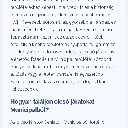
repülőterekhez képest. Itt a check-in és a biztonsági
ellenőrzés is gyorsabb, stresszmentesebb élményt
nyújt. Kevesebb sorban állás, gyorsabb áthaladás, és
máris a fedélzeten találja magát, készen az indulásra.
Tapasztalataink szerint az utazók egyre inkább
értékelik a kisebb repülőterek nyújtotta nyugalmat és
hatékonyságot, különösen akkor, ha olcsó járatok is
elérhetők. Ráadásul a Municipal repülőtér központi
elhelyezkedése miatt könnyen megközelíthető, így az
autózás vagy a reptéri transzfer is egyszerűbb.
Fókuszáljon az utazás örömére, ne a logisztikai
nehézségekre!
Hogyan találjon olcsó járatokat
Municipalból?
Az olcsó járatok Denistoni Municipalból történő