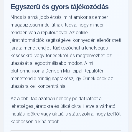
Egyszerű és gyors tájékozódás
Nincs is annál jobb érzés, mint amikor az ember
magabiztosan indul útnak, tudva, hogy minden
rendben van a repülőútjával. Az online
járatinformációk segítségével könnyedén ellenőrizheti
járata menetrendjét, tájékozódhat a lehetséges
késésekről vagy törlésekről, és megtervezheti az
utazását a legoptimálisabb módon. A mi
platformunkon a Denison Municipal Repülőtér
menetrendje mindig naprakész, így Önnek csak az
utazásra kell koncentrálnia.
Az alábbi táblázatban néhány példát láthat a
lehetséges járatokra és úticélokra, illetve a várható
indulási időkre vagy aktuális státuszokra, hogy ízelítőt
kaphasson a kínálatból: