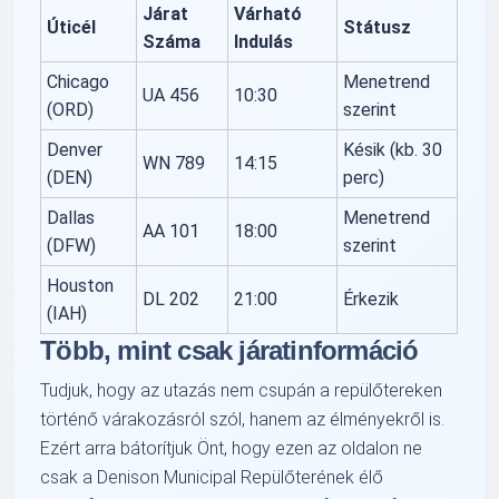
Járat
Várható
Úticél
Státusz
Száma
Indulás
Chicago
Menetrend
UA 456
10:30
(ORD)
szerint
Denver
Késik (kb. 30
WN 789
14:15
(DEN)
perc)
Dallas
Menetrend
AA 101
18:00
(DFW)
szerint
Houston
DL 202
21:00
Érkezik
(IAH)
Több, mint csak járatinformáció
Tudjuk, hogy az utazás nem csupán a repülőtereken
történő várakozásról szól, hanem az élményekről is.
Ezért arra bátorítjuk Önt, hogy ezen az oldalon ne
csak a Denison Municipal Repülőterének élő