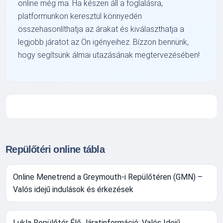
online még ma. Ha készen áll a foglalásra,
platformunkon keresztül könnyedén
összehasonlíthatja az árakat és kiválaszthatja a
legjobb járatot az Ön igényeihez. Bízzon bennünk,
hogy segítsünk álmai utazásának megtervezésében!
Repülőtéri online tábla
Online Menetrend a Greymouth-i Repülőtéren (GMN) –
Valós idejű indulások és érkezések
Lukla Repülőtér Élő Járatinformáció: Valós Idejű