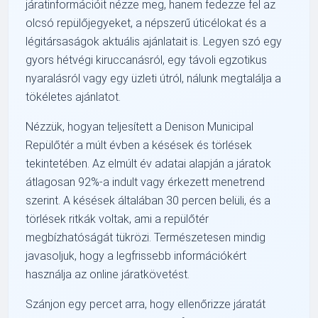
járatinformációit nézze meg, hanem fedezze fel az
olcsó repülőjegyeket, a népszerű úticélokat és a
légitársaságok aktuális ajánlatait is. Legyen szó egy
gyors hétvégi kiruccanásról, egy távoli egzotikus
nyaralásról vagy egy üzleti útról, nálunk megtalálja a
tökéletes ajánlatot.
Nézzük, hogyan teljesített a Denison Municipal
Repülőtér a múlt évben a késések és törlések
tekintetében. Az elmúlt év adatai alapján a járatok
átlagosan 92%-a indult vagy érkezett menetrend
szerint. A késések általában 30 percen belüli, és a
törlések ritkák voltak, ami a repülőtér
megbízhatóságát tükrözi. Természetesen mindig
javasoljuk, hogy a legfrissebb információkért
használja az online járatkövetést.
Szánjon egy percet arra, hogy ellenőrizze járatát