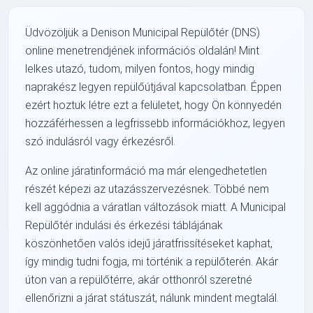
Üdvözöljük a Denison Municipal Repülőtér (DNS)
online menetrendjének információs oldalán! Mint
lelkes utazó, tudom, milyen fontos, hogy mindig
naprakész legyen repülőútjával kapcsolatban. Éppen
ezért hoztuk létre ezt a felületet, hogy Ön könnyedén
hozzáférhessen a legfrissebb információkhoz, legyen
szó indulásról vagy érkezésről.
Az online járatinformáció ma már elengedhetetlen
részét képezi az utazásszervezésnek. Többé nem
kell aggódnia a váratlan változások miatt. A Municipal
Repülőtér indulási és érkezési táblájának
köszönhetően valós idejű járatfrissítéseket kaphat,
így mindig tudni fogja, mi történik a repülőterén. Akár
úton van a repülőtérre, akár otthonról szeretné
ellenőrizni a járat státuszát, nálunk mindent megtalál.