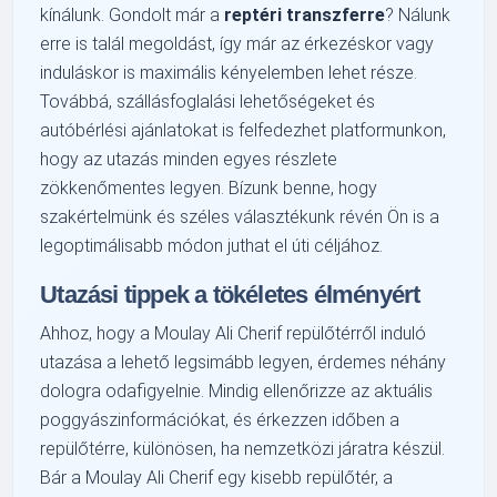
kínálunk. Gondolt már a
reptéri transzferre
? Nálunk
erre is talál megoldást, így már az érkezéskor vagy
induláskor is maximális kényelemben lehet része.
Továbbá, szállásfoglalási lehetőségeket és
autóbérlési ajánlatokat is felfedezhet platformunkon,
hogy az utazás minden egyes részlete
zökkenőmentes legyen. Bízunk benne, hogy
szakértelmünk és széles választékunk révén Ön is a
legoptimálisabb módon juthat el úti céljához.
Utazási tippek a tökéletes élményért
Ahhoz, hogy a Moulay Ali Cherif repülőtérről induló
utazása a lehető legsimább legyen, érdemes néhány
dologra odafigyelnie. Mindig ellenőrizze az aktuális
poggyászinformációkat, és érkezzen időben a
repülőtérre, különösen, ha nemzetközi járatra készül.
Bár a Moulay Ali Cherif egy kisebb repülőtér, a