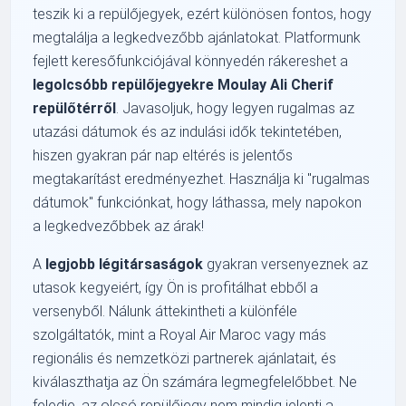
teszik ki a repülőjegyek, ezért különösen fontos, hogy
megtalálja a legkedvezőbb ajánlatokat. Platformunk
fejlett keresőfunkciójával könnyedén rákereshet a
legolcsóbb repülőjegyekre Moulay Ali Cherif
repülőtérről
. Javasoljuk, hogy legyen rugalmas az
utazási dátumok és az indulási idők tekintetében,
hiszen gyakran pár nap eltérés is jelentős
megtakarítást eredményezhet. Használja ki "rugalmas
dátumok" funkciónkat, hogy láthassa, mely napokon
a legkedvezőbbek az árak!
A
legjobb légitársaságok
gyakran versenyeznek az
utasok kegyeiért, így Ön is profitálhat ebből a
versenyből. Nálunk áttekintheti a különféle
szolgáltatók, mint a Royal Air Maroc vagy más
regionális és nemzetközi partnerek ajánlatait, és
kiválaszthatja az Ön számára legmegfelelőbbet. Ne
feledje, az olcsó repülőjegy nem mindig jelenti a