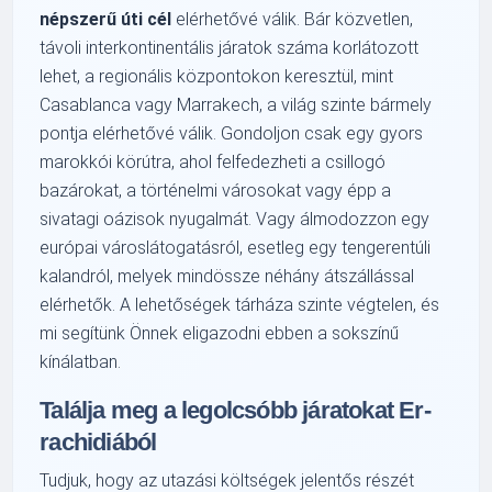
népszerű úti cél
elérhetővé válik. Bár közvetlen,
távoli interkontinentális járatok száma korlátozott
lehet, a regionális központokon keresztül, mint
Casablanca vagy Marrakech, a világ szinte bármely
pontja elérhetővé válik. Gondoljon csak egy gyors
marokkói körútra, ahol felfedezheti a csillogó
bazárokat, a történelmi városokat vagy épp a
sivatagi oázisok nyugalmát. Vagy álmodozzon egy
európai városlátogatásról, esetleg egy tengerentúli
kalandról, melyek mindössze néhány átszállással
elérhetők. A lehetőségek tárháza szinte végtelen, és
mi segítünk Önnek eligazodni ebben a sokszínű
kínálatban.
Találja meg a legolcsóbb járatokat Er-
rachidiából
Tudjuk, hogy az utazási költségek jelentős részét