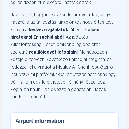
csúcsidőben itt is előfordulhatnak sorok.
Javasoljuk, hogy iratkozzon fel hírlevelünkre, vagy
használja az árriasztás funkciónkat, hogy értesítést
kapjon a
kedvező ajánlatokról
és az
olcsó
járatokról Er-rachidiából
. Az időzítés
kulcsfontosságú lehet, amikor a legjobb áron
szeretné
repülőjegyét lefoglalni
. Ne habozzon,
kezdje el tervezni következő kalandját még ma, és
fedezze fel a világot a Moulay Ali Cherif repülőtérről
indulva! A mi platformunkkal az utazás nem csak egy
cél, hanem egy felejthetetlen élmény része lesz.
Foglaljon nálunk, és élvezze a gondtalan utazás
minden pillanatát!
Airport information