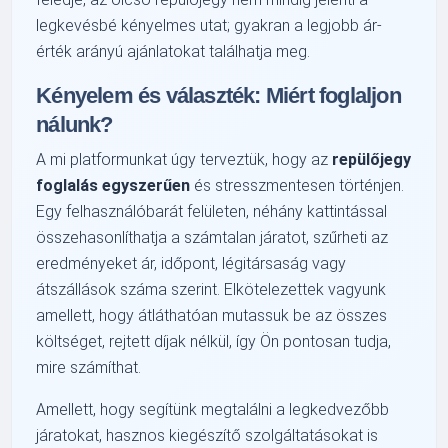
legkevésbé kényelmes utat; gyakran a legjobb ár-
érték arányú ajánlatokat találhatja meg.
Kényelem és választék: Miért foglaljon
nálunk?
A mi platformunkat úgy terveztük, hogy az
repülőjegy
foglalás egyszerűen
és stresszmentesen történjen.
Egy felhasználóbarát felületen, néhány kattintással
összehasonlíthatja a számtalan járatot, szűrheti az
eredményeket ár, időpont, légitársaság vagy
átszállások száma szerint. Elkötelezettek vagyunk
amellett, hogy átláthatóan mutassuk be az összes
költséget, rejtett díjak nélkül, így Ön pontosan tudja,
mire számíthat.
Amellett, hogy segítünk megtalálni a legkedvezőbb
járatokat, hasznos kiegészítő szolgáltatásokat is