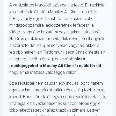
A varázslatos Marokkó szívében, a festői Er-rachidia
városában található a Moulay Ali Cherif repülőtér
(ERH), amely egyre inkább fontos kapuvá válik
mindazok számára, akik szeretnék felfedezni a
világot, vagy épp hazatérni egy izgalmas utazásról.
Ha Ön is azok közé tartozik, akik szívesen elhagynák
a szárazföldet, és új élményekre vágynak, akkor a
legjobb helyen jár! Platformunk segít Önnek megtalálni
a legmegfelelőbb és legkedvezőbb
olcsó
repülőjegyeket a Moulay Ali Cherif repülőtérről
,
hogy álmai utazása valósággá váljon.
Ez a repülőtér nem csupán egy indulási pont, hanem
egyfajta híd a marokkói kultúra és a világ többi része
között. Bár elsőre talán egy kisebb repülőtérnek tűnik,
stratégiai elhelyezkedésének köszönhetően egyre
több lehetőséget kínál az utazók számára. Legyen