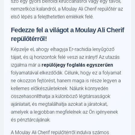
szó egy gyors belföldi kiruccanásról vagy egy távoli,
nemzetközi kalandról, a Moulay Ali Cherif repülőtér az
első lépés a felejthetetlen emlékek felé.
Fedezze fel a világot a Moulay Ali Cherif
repülőtérről!
Képzelje el, ahogy elhagyja Er-rachidia lenyűgöző
tájait, és új horizontok felé veszi az irányt! Az utazás
izgalma már a
repülőjegy foglalás egyszerűen
folyamatával elkezdődik. Célunk, hogy ez a folyamat
ne okozzon fejtörést, hanem maga is része legyen a
kellemes előkészületeknek. Nálunk könnyedén
összehasonlíthatja a különböző légitársaságok
ajánlatait, és megtalálhatja azokat a járatokat,
amelyek a legjobban megfelelnek az Ön igényeinek
és pénztárcájának.
A Moulay Ali Cherif repülőtérről indulva számos