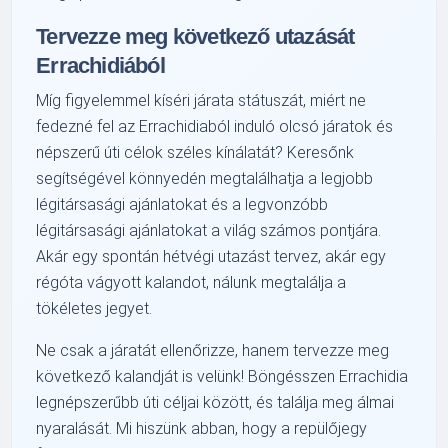
Tervezze meg következő utazását
Errachidiából
Míg figyelemmel kíséri járata státuszát, miért ne
fedezné fel az Errachidiaból induló olcsó járatok és
népszerű úti célok széles kínálatát? Keresőnk
segítségével könnyedén megtalálhatja a legjobb
légitársasági ajánlatokat és a legvonzóbb
légitársasági ajánlatokat a világ számos pontjára.
Akár egy spontán hétvégi utazást tervez, akár egy
régóta vágyott kalandot, nálunk megtalálja a
tökéletes jegyet.
Ne csak a járatát ellenőrizze, hanem tervezze meg
következő kalandját is velünk! Böngésszen Errachidia
legnépszerűbb úti céljai között, és találja meg álmai
nyaralását. Mi hiszünk abban, hogy a repülőjegy