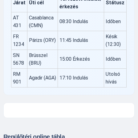
Járat
Úti cél
Státusz
érkezés
AT
Casablanca
08:30 Indulás
Időben
431
(CMN)
FR
Késik
Párizs (ORY)
11:45 Indulás
1234
(12:30)
SN
Brüsszel
15:00 Érkezés
Időben
5678
(BRU)
RM
Utolsó
Agadir (AGA)
17:10 Indulás
901
hívás
Repülőtéri online tábla