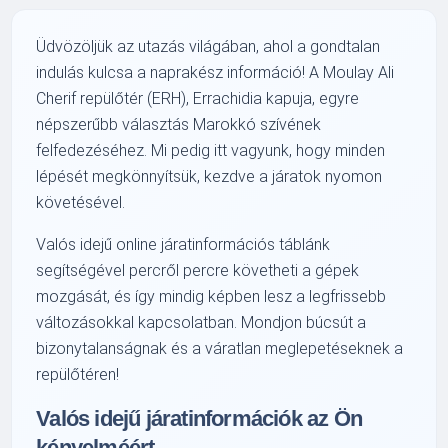
Üdvözöljük az utazás világában, ahol a gondtalan
indulás kulcsa a naprakész információ! A Moulay Ali
Cherif repülőtér (ERH), Errachidia kapuja, egyre
népszerűbb választás Marokkó szívének
felfedezéséhez. Mi pedig itt vagyunk, hogy minden
lépését megkönnyítsük, kezdve a járatok nyomon
követésével.
Valós idejű online járatinformációs táblánk
segítségével percről percre követheti a gépek
mozgását, és így mindig képben lesz a legfrissebb
változásokkal kapcsolatban. Mondjon búcsút a
bizonytalanságnak és a váratlan meglepetéseknek a
repülőtéren!
Valós idejű járatinformációk az Ön
kényelméért