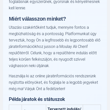
foglalásnak egyszerűnek, gyorsnak és kényelmesnek
kell lennie.
Miért válasszon minket?
Utazási szakértőként tudjuk, mennyire fontos a
megbízhatóság és a pontosság. Platformunkat úgy
terveztük, hogy Ön a legfrissebb és legpontosabb élő
járatinformációkhoz jusson a Moulay Ali Cherif
repülőtérről. Célunk, hogy a repülőtérre indulás előtt
teljes körűen felkészüljön, és nyugodt szívvel
vághasson neki útjának.
Használja ki az online járatinformációs rendszerünk
nyújtotta előnyöket, és foglalja le a legjobb jegyeket
még ma! Várjuk Önt a fedélzeten!
Példa járatok és státuszok
Tervezett indulás/