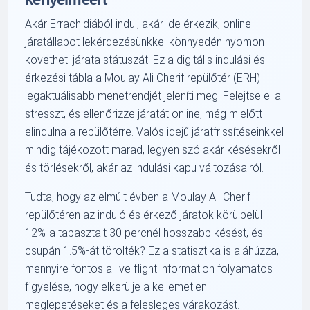
Akár Errachidiából indul, akár ide érkezik, online
járatállapot lekérdezésünkkel könnyedén nyomon
követheti járata státuszát. Ez a digitális indulási és
érkezési tábla a Moulay Ali Cherif repülőtér (ERH)
legaktuálisabb menetrendjét jeleníti meg. Felejtse el a
stresszt, és ellenőrizze járatát online, még mielőtt
elindulna a repülőtérre. Valós idejű járatfrissítéseinkkel
mindig tájékozott marad, legyen szó akár késésekről
és törlésekről, akár az indulási kapu változásairól.
Tudta, hogy az elmúlt évben a Moulay Ali Cherif
repülőtéren az induló és érkező járatok körülbelül
12%-a tapasztalt 30 percnél hosszabb késést, és
csupán 1.5%-át törölték? Ez a statisztika is aláhúzza,
mennyire fontos a live flight information folyamatos
figyelése, hogy elkerülje a kellemetlen
meglepetéseket és a felesleges várakozást.