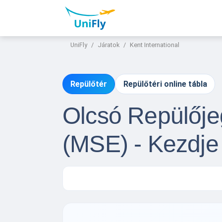
UniFly
Járatok
Kent International
Repülőtér
Repülőtéri online tábla
Olcsó Repülőjeg
(MSE) - Kezdje