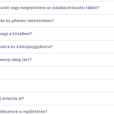
potát vagy megtekinteni az indulási/érkezési táblát?
lás és pihenés tekintetében?
 vagy a közelben?
gokra és a kézipoggyászra?
ennyi ideig tart?
) érhetők el?
elkezésre a repülőtéren?