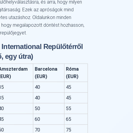
lőhelyválasztásra, és arra, hogy milyen
légitársaság. Ezek az apróságok mind
etes utazáshoz. Oldalunkon minden
, hogy megalapozott döntést hozhasson,
 repülőjegyet.
 International Repülőtérről
, egy útra)
Amszterdam
Barcelona
Róma
(EUR)
(EUR)
(EUR)
35
40
45
35
40
45
40
50
55
45
60
65
50
70
75