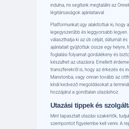
indulna, mi segítünk megtalálni az Önn
légitársaságok ajánlataival.
Platformunkat úgy alakítottuk ki, hogy 
legegyszerűbb és leggyorsabb legyen. N
választhatja ki az úti célját, dátumát é
ajánlatait gyűjtöttük össze egy helyre,
foglalási folyamat gördülékeny és bizt
készülhet az utazásra. Emellett érdeme
transzferekről is, hogy az érkezés és 
Manstonba, vagy onnan tovább az otth
kínál kedvező megoldásokat a terminál
hozzájárul a gondtalan utazáshoz.
Utazási tippek és szolgál
Mint tapasztalt utazási szakértők, tud
szempontot figyelembe kell venni. A re