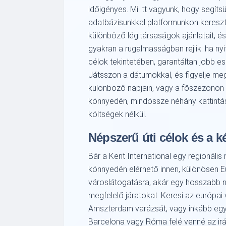
időigényes. Mi itt vagyunk, hogy segít
adatbázisunkkal platformunkon kereszt
különböző légitársaságok ajánlatait, és
gyakran a rugalmasságban rejlik: ha nyi
célok tekintetében, garantáltan jobb esé
Játsszon a dátumokkal, és figyelje me
különböző napjain, vagy a főszezonon k
könnyedén, mindössze néhány kattintássa
költségek nélkül.
Népszerű úti célok és a k
Bár a Kent International egy regionális
könnyedén elérhető innen, különösen E
városlátogatásra, akár egy hosszabb ny
megfelelő járatokat. Keresi az európai
Amszterdam varázsát, vagy inkább egy
Barcelona vagy Róma felé venné az irán