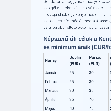
Gondoljon a poggyászszabályokra, az ü
szolgáltatásokat kínál a kiválasztott 
hozzájárulnak egy kényelmes és élvez
szükséges információt megtalál ahhoz
és a legjobb feltételekkel foglalhasson
Népszerű úti célok a Kent
és minimum áraik (EUR/fő
Dublin
Párizs
Hónap
(EUR)
(EUR)
Január
25
30
Február
25
30
Március
30
35
Április
35
40
Május
40
45