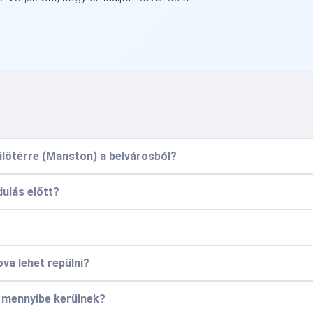
pülőtérre (Manston) a belvárosból?
ulás előtt?
va lehet repülni?
s mennyibe kerülnek?