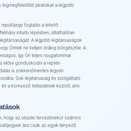
ek legmegfelelőbb járatokat a legjobb
a repülőjegy foglalás a lehető
éhány intuitív lépésben, átláthatóan
s légitársaságát. A legjobb légitársaságok
 hogy Önnek ne kelljen órákig böngésznie. A
onságos, így Ön teljes nyugalommal
s előre gondoskodni a reptéri
indulás is zökkenőmentes legyen
onába. Sok légitársaság és szolgáltató
 és a környező települések között, ami
tatások
juk, hogy az utazás tervezésekor számos
pülőjegyek ára csak az egyik tényező.