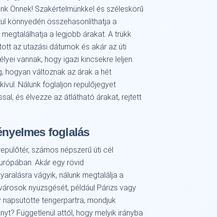
sünk Önnek! Szakértelmünkkel és széleskörű
ül könnyedén összehasonlíthatja a
 megtalálhatja a legjobb árakat. A trükk
tott az utazási dátumok és akár az úti
lyei vannak, hogy igazi kincsekre leljen.
g, hogyan változnak az árak a hét
ívül. Nálunk foglaljon repülőjegyet
l, és élvezze az átlátható árakat, rejtett
ényelmes foglalás
 repülőtér, számos népszerű úti cél
urópában. Akár egy rövid
aralásra vágyik, nálunk megtalálja a
 városok nyüzsgését, például Párizs vagy
 napsütötte tengerpartra, mondjuk
yt? Függetlenül attól, hogy melyik irányba