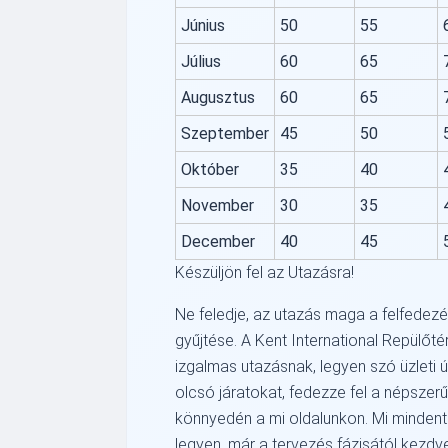
Június
50
55
Július
60
65
Augusztus
60
65
Szeptember
45
50
Október
35
40
November
30
35
December
40
45
Készüljön fel az Utazásra!
Ne feledje, az utazás maga a felfedez
gyűjtése. A Kent International Repülőté
izgalmas utazásnak, legyen szó üzleti 
olcsó járatokat, fedezze fel a népszerű 
könnyedén a mi oldalunkon. Mi mindent
legyen, már a tervezés fázisától kezdve