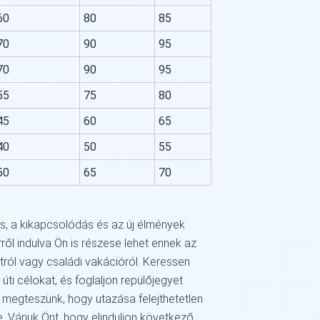
60
80
85
70
90
95
70
90
95
55
75
80
45
60
65
40
50
55
50
65
70
és, a kikapcsolódás és az új élmények
rről indulva Ön is részese lehet ennek az
útról vagy családi vakációról. Keressen
úti célokat, és foglaljon repülőjegyet
 megteszünk, hogy utazása felejthetetlen
. Várjuk Önt, hogy elinduljon következő