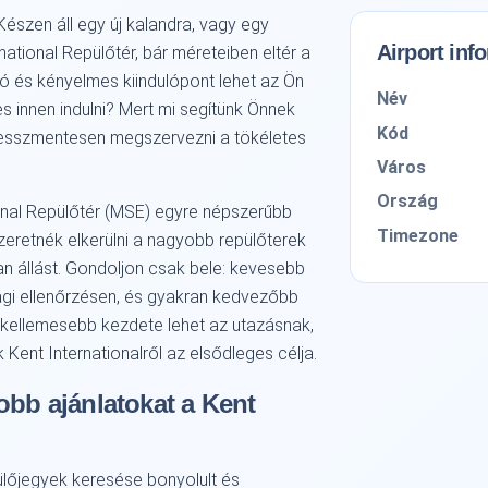
észen áll egy új kalandra, vagy egy
Airport inf
ational Repülőtér, bár méreteiben eltér a
ló és kényelmes kiindulópont lehet az Ön
Név
 innen indulni? Mert mi segítünk Önnek
Kód
stresszmentesen megszervezni a tökéletes
Város
Ország
onal Repülőtér (MSE) egyre népszerűbb
Timezone
zeretnék elkerülni a nagyobb repülőterek
n állást. Gondoljon csak bele: kevesebb
ági ellenőrzésen, és gyakran kedvezőbb
 kellemesebb kezdete lehet az utazásnak,
Kent Internationalről az elsődleges célja.
obb ajánlatokat a Kent
ülőjegyek keresése bonyolult és