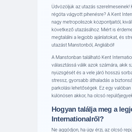
Üdvözöljük az utazás szerelmeseinek! K
régóta vágyott pihenésre? A Kent Intern
nagy metropoliszok központjaitól, kivá
következő utazásához. Miért is érdemes
megtalálni a legjobb ajánlatokat, és 
utazást Manstonból, Angliából!
A Manstonban található Kent Internati
választássá válik azok számára, akik s
nyüzsgését és a vele járó hosszú sorba
stressz, gyorsabb áthaladás a biztons
parkolási lehetőségek. Ez egy valóban
különösen akkor, ha olcsó repülőjegyek 
Hogyan találja meg a legj
Internationalről?
Ne aggódjon, ha úgy érzi, az olcsó rep