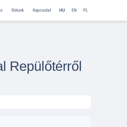
és
Rólunk
Kapcsolat
HU
EN
PL
l Repülőtérről