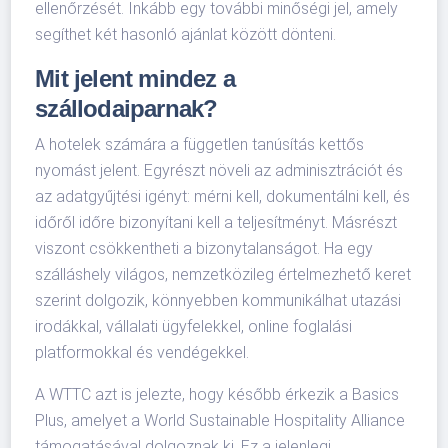
ellenőrzését. Inkább egy további minőségi jel, amely
segíthet két hasonló ajánlat között dönteni.
Mit jelent mindez a
szállodaiparnak?
A hotelek számára a független tanúsítás kettős
nyomást jelent. Egyrészt növeli az adminisztrációt és
az adatgyűjtési igényt: mérni kell, dokumentálni kell, és
időről időre bizonyítani kell a teljesítményt. Másrészt
viszont csökkentheti a bizonytalanságot. Ha egy
szálláshely világos, nemzetközileg értelmezhető keret
szerint dolgozik, könnyebben kommunikálhat utazási
irodákkal, vállalati ügyfelekkel, online foglalási
platformokkal és vendégekkel.
A WTTC azt is jelezte, hogy később érkezik a Basics
Plus, amelyet a World Sustainable Hospitality Alliance
támogatásával dolgoznak ki. Ez a jelenlegi