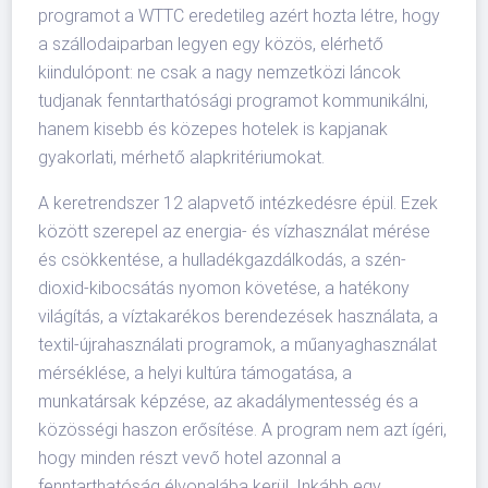
programot a WTTC eredetileg azért hozta létre, hogy
a szállodaiparban legyen egy közös, elérhető
kiindulópont: ne csak a nagy nemzetközi láncok
tudjanak fenntarthatósági programot kommunikálni,
hanem kisebb és közepes hotelek is kapjanak
gyakorlati, mérhető alapkritériumokat.
A keretrendszer 12 alapvető intézkedésre épül. Ezek
között szerepel az energia- és vízhasználat mérése
és csökkentése, a hulladékgazdálkodás, a szén-
dioxid-kibocsátás nyomon követése, a hatékony
világítás, a víztakarékos berendezések használata, a
textil-újrahasználati programok, a műanyaghasználat
mérséklése, a helyi kultúra támogatása, a
munkatársak képzése, az akadálymentesség és a
közösségi haszon erősítése. A program nem azt ígéri,
hogy minden részt vevő hotel azonnal a
fenntarthatóság élvonalába kerül. Inkább egy