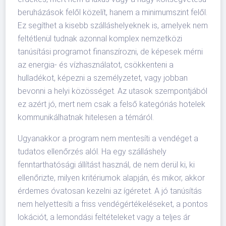
beruházások felől közelít, hanem a minimumszint felől.
Ez segíthet a kisebb szálláshelyeknek is, amelyek nem
feltétlenül tudnak azonnal komplex nemzetközi
tanúsítási programot finanszírozni, de képesek mérni
az energia- és vízhasználatot, csökkenteni a
hulladékot, képezni a személyzetet, vagy jobban
bevonni a helyi közösséget. Az utasok szempontjából
ez azért jó, mert nem csak a felső kategóriás hotelek
kommunikálhatnak hitelesen a témáról.
Ugyanakkor a program nem mentesíti a vendéget a
tudatos ellenőrzés alól. Ha egy szálláshely
fenntarthatósági állítást használ, de nem derül ki, ki
ellenőrizte, milyen kritériumok alapján, és mikor, akkor
érdemes óvatosan kezelni az ígéretet. A jó tanúsítás
nem helyettesíti a friss vendégértékeléseket, a pontos
lokációt, a lemondási feltételeket vagy a teljes ár