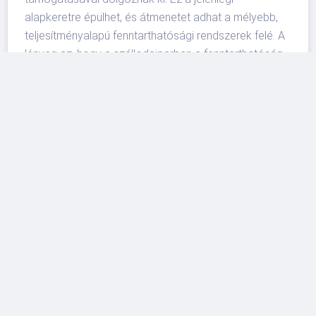
alapkeretre épülhet, és átmenetet adhat a mélyebb,
teljesítményalapú fenntarthatósági rendszerek felé. A
lényeg az, hogy a szállodaiparban a fenntarthatóság
egyre kevésbé lesz pusztán kommunikációs elem, és
egyre inkább ellenőrzött működési terület.
Magyarország és a régió számára ez
versenyképességi kérdés is. Budapest, Bécs, Prága,
Krakkó, Ljubljana vagy Zágráb sok esetben
ugyanazért a városlátogató, konferencia- és üzleti
utazói keresletért versenyez. Ha egy destination vagy
szállodai piac hitelesen tudja bemutatni, hogy
nemcsak jó ár-érték arányt, hanem átláthatóbb
működést is kínál, az erősítheti a pozícióját. Ez
különösen akkor számít, amikor az utasok egyszerre
figyelnek az árakra, a hőhullámokra, a közlekedési
zavarokra, a zsúfoltságra és a környezeti hatásokra.