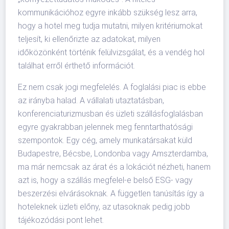
kommunikációhoz egyre inkább szükség lesz arra,
hogy a hotel meg tudja mutatni, milyen kritériumokat
teljesít, ki ellenőrizte az adatokat, milyen
időközönként történik felülvizsgálat, és a vendég hol
találhat erről érthető információt.
Ez nem csak jogi megfelelés. A foglalási piac is ebbe
az irányba halad. A vállalati utaztatásban,
konferenciaturizmusban és üzleti szállásfoglalásban
egyre gyakrabban jelennek meg fenntarthatósági
szempontok. Egy cég, amely munkatársakat küld
Budapestre, Bécsbe, Londonba vagy Amszterdamba,
ma már nemcsak az árat és a lokációt nézheti, hanem
azt is, hogy a szállás megfelel-e belső ESG- vagy
beszerzési elvárásoknak. A független tanúsítás így a
hoteleknek üzleti előny, az utasoknak pedig jobb
tájékozódási pont lehet.