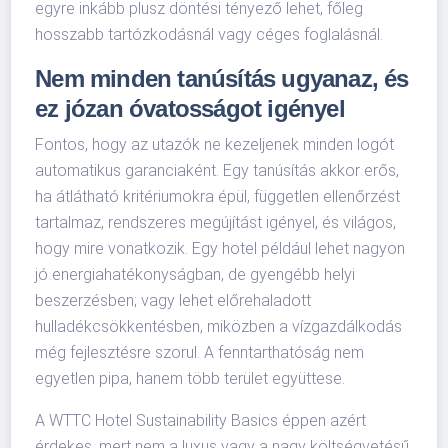
egyre inkább plusz döntési tényező lehet, főleg
hosszabb tartózkodásnál vagy céges foglalásnál.
Nem minden tanúsítás ugyanaz, és
ez józan óvatosságot igényel
Fontos, hogy az utazók ne kezeljenek minden logót
automatikus garanciaként. Egy tanúsítás akkor erős,
ha átlátható kritériumokra épül, független ellenőrzést
tartalmaz, rendszeres megújítást igényel, és világos,
hogy mire vonatkozik. Egy hotel például lehet nagyon
jó energiahatékonyságban, de gyengébb helyi
beszerzésben; vagy lehet előrehaladott
hulladékcsökkentésben, miközben a vízgazdálkodás
még fejlesztésre szorul. A fenntarthatóság nem
egyetlen pipa, hanem több terület együttese.
A WTTC Hotel Sustainability Basics éppen azért
érdekes, mert nem a luxus vagy a nagy költségvetésű