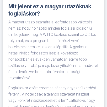
Mit jelent ez a magyar utazóknak
foglaláskor?
A magyar utazó számára a legfontosabb változás
nem az, hogy holnaptól minden foglalási oldalon új
címke jelenik meg. A WTTC közlése szerint az átállás
folyamat, és a programban már részt vevő
hoteleknek nem kell azonnal lépniük. A gyakorlati
hatás inkább fokozatos lesz: a következő
hónapokban és években várhatóan egyre több
szálláshely próbálja majd bizonyíthatóan, harmadik fél
által ellenőrizve bemutatni fenntarthatósági
teljesítményét.
Foglaláskor ezért érdemes néhány egyszerű kérdést
feltenni. A hotel csak általános szavakat használ,
vagy konkrét intézkedéseket is leír? Látható-e, hogy
melyik tanúsító vagy ellenőrző szervezet vizsgálta a