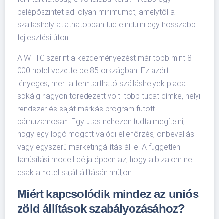
belépőszintet ad: olyan minimumot, amelytől a
szálláshely átláthatóbban tud elindulni egy hosszabb
fejlesztési úton.
A WTTC szerint a kezdeményezést már több mint 8
000 hotel vezette be 85 országban. Ez azért
lényeges, mert a fenntartható szálláshelyek piaca
sokáig nagyon töredezett volt: több tucat címke, helyi
rendszer és saját márkás program futott
párhuzamosan. Egy utas nehezen tudta megítélni,
hogy egy logó mögött valódi ellenőrzés, önbevallás
vagy egyszerű marketingállítás áll-e. A független
tanúsítási modell célja éppen az, hogy a bizalom ne
csak a hotel saját állításán múljon.
Miért kapcsolódik mindez az uniós
zöld állítások szabályozásához?