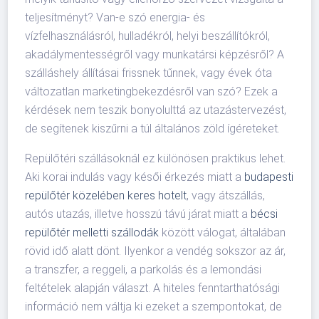
teljesítményt? Van-e szó energia- és
vízfelhasználásról, hulladékról, helyi beszállítókról,
akadálymentességről vagy munkatársi képzésről? A
szálláshely állításai frissnek tűnnek, vagy évek óta
változatlan marketingbekezdésről van szó? Ezek a
kérdések nem teszik bonyolulttá az utazástervezést,
de segítenek kiszűrni a túl általános zöld ígéreteket.
Repülőtéri szállásoknál ez különösen praktikus lehet.
Aki korai indulás vagy késői érkezés miatt a
budapesti
repülőtér közelében keres hotelt
, vagy átszállás,
autós utazás, illetve hosszú távú járat miatt a
bécsi
repülőtér melletti szállodák
között válogat, általában
rövid idő alatt dönt. Ilyenkor a vendég sokszor az ár,
a transzfer, a reggeli, a parkolás és a lemondási
feltételek alapján választ. A hiteles fenntarthatósági
információ nem váltja ki ezeket a szempontokat, de