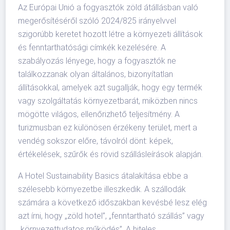
Az Európai Unió a fogyasztók zöld átállásban való
megerősítéséről szóló 2024/825 irányelvvel
szigorúbb keretet hozott létre a környezeti állítások
és fenntarthatósági címkék kezelésére. A
szabályozás lényege, hogy a fogyasztók ne
találkozzanak olyan általános, bizonyítatlan
állításokkal, amelyek azt sugallják, hogy egy termék
vagy szolgáltatás környezetbarát, miközben nincs
mögötte világos, ellenőrizhető teljesítmény. A
turizmusban ez különösen érzékeny terület, mert a
vendég sokszor előre, távolról dönt: képek,
értékelések, szűrők és rövid szállásleírások alapján.
A Hotel Sustainability Basics átalakítása ebbe a
szélesebb környezetbe illeszkedik. A szállodák
számára a következő időszakban kevésbé lesz elég
azt írni, hogy „zöld hotel”, „fenntartható szállás” vagy
„környezettudatos működés”. A hiteles