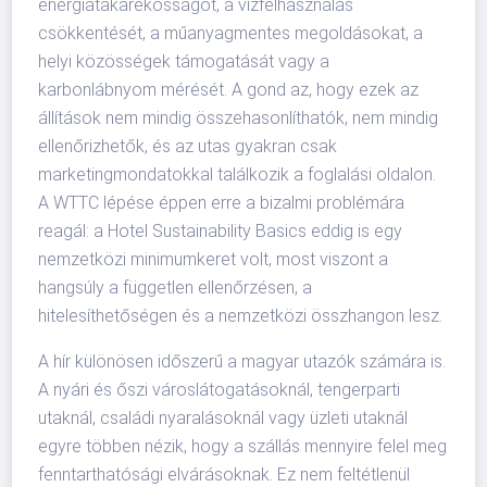
energiatakarékosságot, a vízfelhasználás
csökkentését, a műanyagmentes megoldásokat, a
helyi közösségek támogatását vagy a
karbonlábnyom mérését. A gond az, hogy ezek az
állítások nem mindig összehasonlíthatók, nem mindig
ellenőrizhetők, és az utas gyakran csak
marketingmondatokkal találkozik a foglalási oldalon.
A WTTC lépése éppen erre a bizalmi problémára
reagál: a Hotel Sustainability Basics eddig is egy
nemzetközi minimumkeret volt, most viszont a
hangsúly a független ellenőrzésen, a
hitelesíthetőségen és a nemzetközi összhangon lesz.
A hír különösen időszerű a magyar utazók számára is.
A nyári és őszi városlátogatásoknál, tengerparti
utaknál, családi nyaralásoknál vagy üzleti utaknál
egyre többen nézik, hogy a szállás mennyire felel meg
fenntarthatósági elvárásoknak. Ez nem feltétlenül