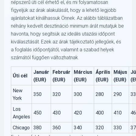
népszerű úti cél érhető el, és mi folyamatosan
figyeljük az árak alakulását, hogy a lehető legjobb
ajánlatokat kínálhassuk Önnek. Az alábbi táblázatban
néhány kedvelt desztináció minimum árát mutatjuk be
havonta, hogy segítsük az ideális utazási időpont
kiválasztását. Ezek az árak tájékoztató jellegűek, és
a foglalás időpontjától, valamint a szabad helyek
számától függően változhatnak.
Január
Február
Március
Április
Május
Jú
Úti cél
(EUR)
(EUR)
(EUR)
(EUR)
(EUR)
(E
New
350
320
300
280
290
3
York
Los
450
430
420
400
410
4
Angeles
Chicago
380
360
340
320
330
3