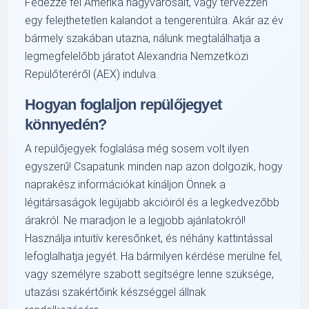
Fedezze fel Amerika nagyvárosait, vagy tervezzen
egy felejthetetlen kalandot a tengerentúlra. Akár az év
bármely szakában utazna, nálunk megtalálhatja a
legmegfelelőbb járatot Alexandria Nemzetközi
Repülőteréről (AEX) indulva.
Hogyan foglaljon repülőjegyet
könnyedén?
A repülőjegyek foglalása még sosem volt ilyen
egyszerű! Csapatunk minden nap azon dolgozik, hogy
naprakész információkat kínáljon Önnek a
légitársaságok legújabb akcióiról és a legkedvezőbb
árakról. Ne maradjon le a legjobb ajánlatokról!
Használja intuitív keresőnket, és néhány kattintással
lefoglalhatja jegyét. Ha bármilyen kérdése merülne fel,
vagy személyre szabott segítségre lenne szüksége,
utazási szakértőink készséggel állnak