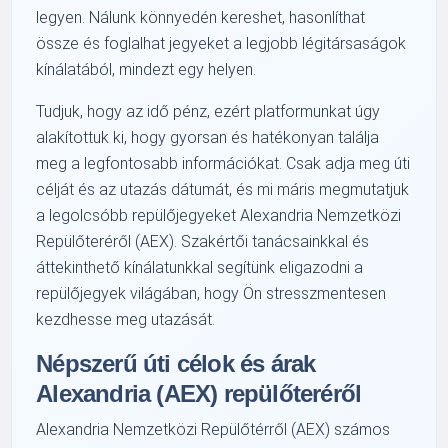
legyen. Nálunk könnyedén kereshet, hasonlíthat
össze és foglalhat jegyeket a legjobb légitársaságok
kínálatából, mindezt egy helyen.
Tudjuk, hogy az idő pénz, ezért platformunkat úgy
alakítottuk ki, hogy gyorsan és hatékonyan találja
meg a legfontosabb információkat. Csak adja meg úti
célját és az utazás dátumát, és mi máris megmutatjuk
a legolcsóbb repülőjegyeket Alexandria Nemzetközi
Repülőteréről (AEX). Szakértői tanácsainkkal és
áttekinthető kínálatunkkal segítünk eligazodni a
repülőjegyek világában, hogy Ön stresszmentesen
kezdhesse meg utazását.
Népszerű úti célok és árak
Alexandria (AEX) repülőteréről
Alexandria Nemzetközi Repülőtérről (AEX) számos