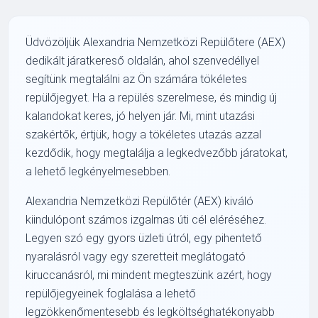
Üdvözöljük Alexandria Nemzetközi Repülőtere (AEX)
dedikált járatkereső oldalán, ahol szenvedéllyel
segítünk megtalálni az Ön számára tökéletes
repülőjegyet. Ha a repülés szerelmese, és mindig új
kalandokat keres, jó helyen jár. Mi, mint utazási
szakértők, értjük, hogy a tökéletes utazás azzal
kezdődik, hogy megtalálja a legkedvezőbb járatokat,
a lehető legkényelmesebben.
Alexandria Nemzetközi Repülőtér (AEX) kiváló
kiindulópont számos izgalmas úti cél eléréséhez.
Legyen szó egy gyors üzleti útról, egy pihentető
nyaralásról vagy egy szeretteit meglátogató
kiruccanásról, mi mindent megteszünk azért, hogy
repülőjegyeinek foglalása a lehető
legzökkenőmentesebb és legköltséghatékonyabb