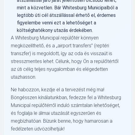
átszállással járó járat jelentősen olcsóbb lehet,
mint a közvetlen. Bár Whitesburg Municipalból a
legtöbb úti cél átszállással érhető el, érdemes
figyelembe venni ezt a lehetőséget a
költséghatékony utazás érdekében.
A Whitesburg Municipal repülőtér könnyen
megközelíthető, és a
airport transfers
(reptéri
transzfer) is megoldott, így az oda és visszaút is
stresszmentes lehet. Célunk, hogy Ön a repülőtértől
az úti célig teljes nyugalomban és elégedetten
utazhasson.
Ne habozzon, kezdje el a tervezést még ma!
Böngésszen kínálatunkban, fedezze fel a Whitesburg
Municipal repülőtérről induló számtalan lehetőséget,
és foglalja le álmai utazását egyszerűen és
megbízhatóan. Bízunk benne, hogy hamarosan a
fedélzeten üdvözölhetjük!