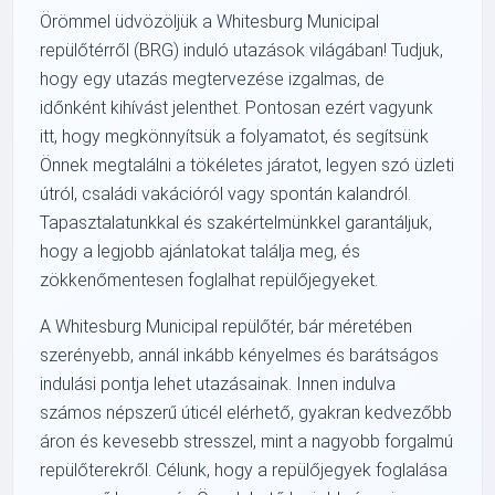
Örömmel üdvözöljük a Whitesburg Municipal
repülőtérről (BRG) induló utazások világában! Tudjuk,
hogy egy utazás megtervezése izgalmas, de
időnként kihívást jelenthet. Pontosan ezért vagyunk
itt, hogy megkönnyítsük a folyamatot, és segítsünk
Önnek megtalálni a tökéletes járatot, legyen szó üzleti
útról, családi vakációról vagy spontán kalandról.
Tapasztalatunkkal és szakértelmünkkel garantáljuk,
hogy a legjobb ajánlatokat találja meg, és
zökkenőmentesen foglalhat repülőjegyeket.
A Whitesburg Municipal repülőtér, bár méretében
szerényebb, annál inkább kényelmes és barátságos
indulási pontja lehet utazásainak. Innen indulva
számos népszerű úticél elérhető, gyakran kedvezőbb
áron és kevesebb stresszel, mint a nagyobb forgalmú
repülőterekről. Célunk, hogy a repülőjegyek foglalása