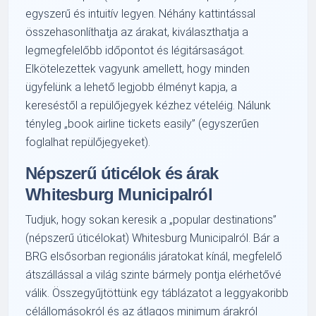
egyszerű és intuitív legyen. Néhány kattintással
összehasonlíthatja az árakat, kiválaszthatja a
legmegfelelőbb időpontot és légitársaságot.
Elkötelezettek vagyunk amellett, hogy minden
ügyfelünk a lehető legjobb élményt kapja, a
kereséstől a repülőjegyek kézhez vételéig. Nálunk
tényleg
book airline tickets easily
(egyszerűen
foglalhat repülőjegyeket).
Népszerű úticélok és árak
Whitesburg Municipalról
Tudjuk, hogy sokan keresik a
popular destinations
(népszerű úticélokat) Whitesburg Municipalról. Bár a
BRG elsősorban regionális járatokat kínál, megfelelő
átszállással a világ szinte bármely pontja elérhetővé
válik. Összegyűjtöttünk egy táblázatot a leggyakoribb
célállomásokról és az átlagos minimum árakról