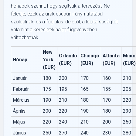
hónapok szerint, hogy segítsük a tervezést. Ne
feledje, ezek az árak csupán iránymutatásul
szolgálnak, és a foglalás idejétől, a légitársaságtól,
valamint a kereslet-kínálat függvényében
változhatnak.
New
Orlando
Chicago
Atlanta
Miam
Hónap
York
(EUR)
(EUR)
(EUR)
(EUR)
(EUR)
Január
180
200
170
160
210
Február
175
195
165
155
205
Március
190
210
180
170
220
Április
200
220
190
180
230
Május
220
240
210
200
250
Június
250
270
240
230
280