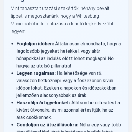
Mint tapasztalt utazási szakértők, néhány bevált
tippet is megosztanánk, hogy a Whitesburg
Municipalról induló utazása a lehető legkedvezőbb
legyen:
Foglaljon időben:
Általánosan elmondható, hogy a
legolcsóbb jegyeket hetekkel, vagy akár
hónapokkal az indulás előtt lehet megkapni. Ne
hagyja az utolsó pillanatra!
Legyen rugalmas:
Ha lehetősége van rá,
válasszon hétköznapi, vagy a főszezonon kívüli
időpontokat. Ezeken a napokon és időszakokban
jellemzően alacsonyabbak az árak.
Használja árfigyelőnket:
Állítson be értesítést a
kívánt útvonalra, és mi azonnal értesítjük, ha az
árak csökkennek.
Gondoljon az átszállásokra:
Néha egy vagy több