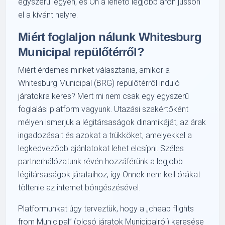
egyszerű legyen, és Ön a lehető legjobb áron jusson
el a kívánt helyre.
Miért foglaljon nálunk Whitesburg
Municipal repülőtérről?
Miért érdemes minket választania, amikor a
Whitesburg Municipal (BRG) repülőtérről induló
járatokra keres? Mert mi nem csak egy egyszerű
foglalási platform vagyunk. Utazási szakértőként
mélyen ismerjük a légitársaságok dinamikáját, az árak
ingadozásait és azokat a trükköket, amelyekkel a
legkedvezőbb ajánlatokat lehet elcsípni. Széles
partnerhálózatunk révén hozzáférünk a legjobb
légitársaságok járataihoz, így Önnek nem kell órákat
töltenie az internet böngészésével.
Platformunkat úgy terveztük, hogy a
cheap flights
from Municipal
(olcsó járatok Municipalról) keresése