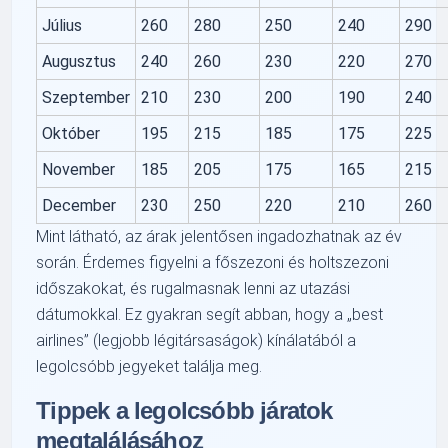
Július
260
280
250
240
290
Augusztus
240
260
230
220
270
Szeptember
210
230
200
190
240
Október
195
215
185
175
225
November
185
205
175
165
215
December
230
250
220
210
260
Mint látható, az árak jelentősen ingadozhatnak az év
során. Érdemes figyelni a főszezoni és holtszezoni
időszakokat, és rugalmasnak lenni az utazási
dátumokkal. Ez gyakran segít abban, hogy a
best
airlines
(legjobb légitársaságok) kínálatából a
legolcsóbb jegyeket találja meg.
Tippek a legolcsóbb járatok
megtalálásához